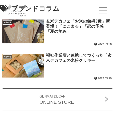
ブランドコラム
玄米デカフェ「お米の銘柄3種」新
NEWS
登場！「にこまる」「恋の予感」
「夏の笑み」
2022.09.30
福祉作業所と連携してつくった「玄
NEWS
米デカフェの米粉クッキー」
2022.05.29
GENMAI DECAF
ONLINE STORE