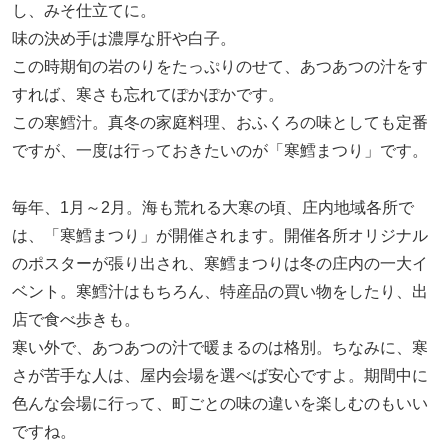
し、みそ仕立てに。
味の決め手は濃厚な肝や白子。
この時期旬の岩のりをたっぷりのせて、あつあつの汁をす
すれば、寒さも忘れてぽかぽかです。
この寒鱈汁。真冬の家庭料理、おふくろの味としても定番
ですが、一度は行っておきたいのが「寒鱈まつり」です。
毎年、1月～2月。海も荒れる大寒の頃、庄内地域各所で
は、「寒鱈まつり」が開催されます。開催各所オリジナル
のポスターが張り出され、寒鱈まつりは冬の庄内の一大イ
ベント。寒鱈汁はもちろん、特産品の買い物をしたり、出
店で食べ歩きも。
寒い外で、あつあつの汁で暖まるのは格別。ちなみに、寒
さが苦手な人は、屋内会場を選べば安心ですよ。期間中に
色んな会場に行って、町ごとの味の違いを楽しむのもいい
ですね。