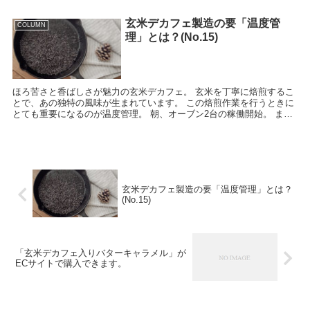
玄米デカフェ製造の要「温度管
COLUMN
理」とは？(No.15)
ほろ苦さと香ばしさが魅力の玄米デカフェ。 玄米を丁寧に焙煎するこ
とで、あの独特の風味が生まれています。 この焙煎作業を行うときに
とても重要になるのが温度管理。 朝、オーブン2台の稼働開始。 まず
は低温から。そして、ベストな段階に...
玄米デカフェ製造の要「温度管理」とは？
(No.15)
「玄米デカフェ入りバターキャラメル」が
ECサイトで購入できます。