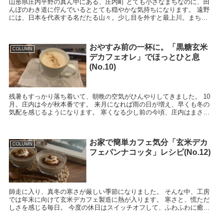
山形県庄内平野の真ん中にある、庄内町 とても小さなまちなのに、田
んぼのわき道に佇んでいるととても穏やかな気持ちになります。 遠野
には、日本を代表する名だたる山々。少し目を外すと最上川。まちの
中央を流れる、山形を...
おやすみ前の一杯に。「黒糖玄米
COLUMN
デカフェオレ」でほっとひと息
(No.10)
残暑もすっかり落ち着いて、朝晩の空気がひんやりしてきました。 10
月。庄内は今が秋本番です。 来月になれば雨の日が増え、早くも冬の
気配を感じるようになります。 寒くなる少し前の今頃、庄内はまさに
紅葉が見ごろを迎えます。 ...
お家で簡単カフェ気分「玄米デカ
COLUMN
フェパンナコッタ」レシピ(No.12)
師走に入り、真冬の寒さが厳しい季節になりました。 そんな中、工房
では年末に向けて玄米デカフェ製造に熱が入ります。 寒さと、慌ただ
しさを感じる毎日。 今度の休日はスイッチオフして、ふわふわに癒さ
れに向かいましょう。 庄内平野の南...