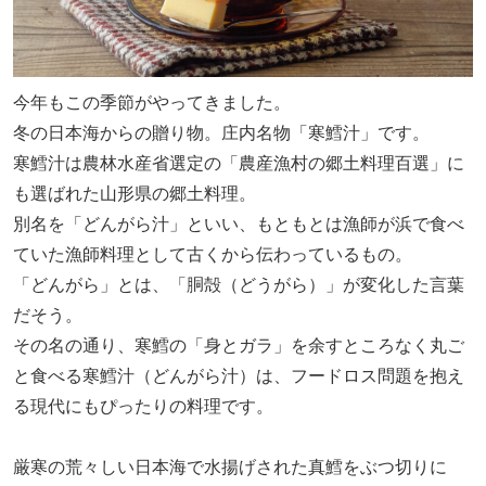
今年もこの季節がやってきました。
冬の日本海からの贈り物。庄内名物「寒鱈汁」です。
寒鱈汁は農林水産省選定の「農産漁村の郷土料理百選」に
も選ばれた山形県の郷土料理。
別名を「どんがら汁」といい、もともとは漁師が浜で食べ
ていた漁師料理として古くから伝わっているもの。
「どんがら」とは、「胴殻（どうがら）」が変化した言葉
だそう。
その名の通り、寒鱈の「身とガラ」を余すところなく丸ご
と食べる寒鱈汁（どんがら汁）は、フードロス問題を抱え
る現代にもぴったりの料理です。
厳寒の荒々しい日本海で水揚げされた真鱈をぶつ切りに