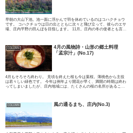
早朝の大山下池。池一面に浮かんで羽を休めているのはコハクチョウ
です。 コハクチョウは日の出とともに次々と飛び立って、彼らのエサ
場、庄内平野の田んぼを目指します。 11月。庄内の冬の使者とも言わ
れるコハクチョウの飛来が盛りを迎えるこの...
4月の風物詩・山形の郷土料理
COLUMN
「孟宗汁」(No.17)
4月もそろそろ終わり。 見頃を終えた桜も今は葉桜。薄桃色から主役
は若々しい緑色です。 今年は例年より開花が早く、満開の時期は終わ
ってしまいましたが、庄内地域には、たくさんの桜の名所があること
をご存じですか？ 例えば、日本のさく...
風の通るまち、庄内(No.3)
COLUMN