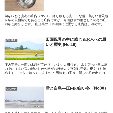
旬を味わう真冬の庄内（No31） 降り積もる真っ白な雪。美しい雪景色
が冬の風物詩でもあるここ庄内ですが、今回は食の都としての冬の庄
内をご紹介します。 山形県の日本海側に位置する庄内は、海の幸、山
の幸から日本酒まで年間を通してさまざま...
田園風景の中に感じるお米への思
COLUMN
いと歴史 (No.19)
庄内平野に一面の水鏡が広がり、いよいよ田植え。 水を張った田んぼ
の中にはまだ背の低いお米の苗がお行儀よく整列し元気に根をはり始
めます。 でも、知っていますか？ 田植えの直後、新しい根が出るのを
助けるために田んぼの水をやや深め（5cm）...
雪と白鳥―庄内の白い冬（No30）
COLUMN