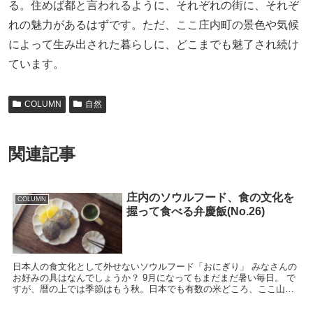
る。住めば都と言われるように、それぞれの街に、それぞ
れの魅力があるはずです。ただ、ここ庄内町の景色や気候
によって生み出された暮らしに、どこまでも魅了され続け
ています。
COLUMN
自然
関連記事
庄内のソウルフード、食の文化を
COLUMN
握って食べる弁慶飯(No.26)
日本人の食文化として外せないソウルフード「おにぎり」 みなさんの
お好みの具はなんでしょうか？ 9月になってもまだまだ暑い毎日。 で
すが、暦の上では季節はもう秋。日本でも有数の米どころ、ここ山形
県庄内地方では、そろそろ新米の季節を迎...