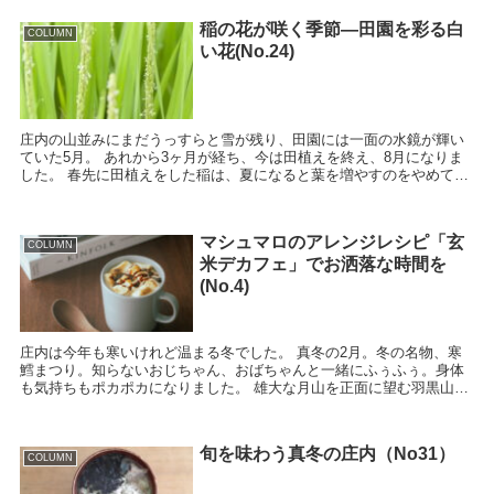
稲の花が咲く季節―田園を彩る白
COLUMN
い花(No.24)
庄内の山並みにまだうっすらと雪が残り、田園には一面の水鏡が輝い
ていた5月。 あれから3ヶ月が経ち、今は田植えを終え、8月になりま
した。 春先に田植えをした稲は、夏になると葉を増やすのをやめて穂
を作り始めます。 そして、8月上旬から...
マシュマロのアレンジレシピ「玄
COLUMN
米デカフェ」でお洒落な時間を
(No.4)
庄内は今年も寒いけれど温まる冬でした。 真冬の2月。冬の名物、寒
鱈まつり。知らないおじちゃん、おばちゃんと一緒にふぅふぅ。身体
も気持ちもポカポカになりました。 雄大な月山を正面に望む羽黒山ス
キー場で日頃の運動不足を痛感。 冬仕込みのし...
旬を味わう真冬の庄内（No31）
COLUMN