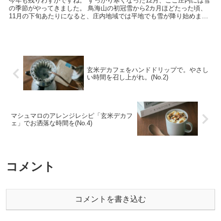
今年も残りわずかですね。 すっかり寒くなった12月、ここ庄内には雪
の季節がやってきました。 鳥海山の初冠雪から2カ月ほどたった頃、
11月の下旬あたりになると、庄内地域では平地でも雪が降り始めま
す。 今年は、11月30日には早く...
玄米デカフェをハンドドリップで。やさし
い時間を召し上がれ。(No.2)
マシュマロのアレンジレシピ「玄米デカフ
ェ」でお洒落な時間を(No.4)
コメント
コメントを書き込む